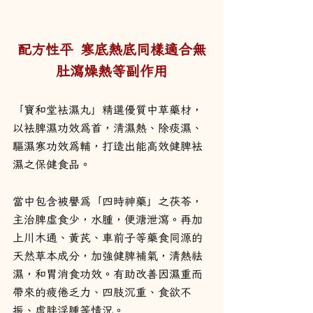
配方性平 寒底熱底同樣適合無
肚瀉燥熱等副作用
「寶和堂袪濕丸」精選優質中草藥材，
以袪脾濕功效為首，清濕熱、除痰濕、
驅濕寒功效為輔，打造出能高效健脾袪
濕之保健食品。
當中包含被譽為「四時神藥」之茯苓，
主治脾虛食少，水腫，便溏泄瀉。再加
上川木通、黃芪、車前子等藥食同源的
天然草本成分，加強健脾補氣，清熱祛
濕，和胃消食功效。有助改善因濕重而
帶來的疲倦乏力、四肢沉重、食欲不
振、虛胖浮腫等情況。