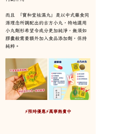
而且 「寶和堂袪濕丸」是以中式藥食同
源理念所調配出的古方小丸，特地選用
小丸劑形希望令成分更加純淨，無須如
膠囊般需要額外加入食品添加劑，保持
純粹。
⚡限時優惠⚡萬寧熱賣中