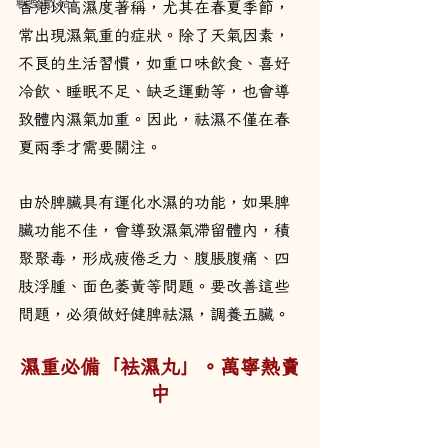
軟堅散結
香港以高濕度著稱，尤其在春夏季節，
常出現濕氣重的症狀。除了天氣因素，
不良的生活習慣，如重口味飲食、喜好
冷飲、睡眠不足、缺乏運動等，也會導
致體內濕氣加重。因此，祛濕不僅在春
夏兩季才需要關注。
由於脾臟具有運化水濕的功能，如果脾
臟功能不佳，會導致濕氣滯留體內，積
聚聚毒，形成疲倦乏力、腹脹腹痛、四
肢浮腫、面色萎黃等問題。要改善這些
問題，必須做好健脾祛濕，調養五臟。
濕重必備「袪濕丸」。萬寧熱賣
中