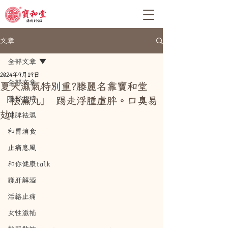
文章
全部文章
2024年9月19日
全部文章
夏天濕氣特別重?滕麗名靠寶和堂
「袪濕丸」 踢走浮腫虛胖。口臭易
養腎益精
攰!
健脾袪濕
和胃消食
止痛息風
和你健康talk
護肝解酒
活絡止痛
女性滋補