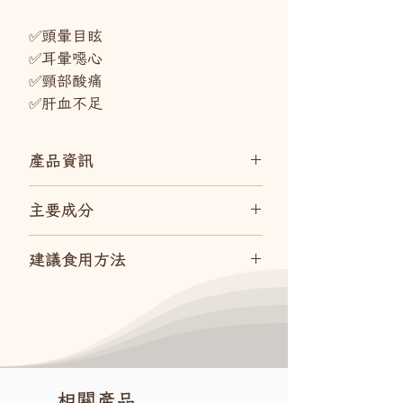
✅頭暈目眩
✅耳暈噁心
✅頸部酸痛
✅肝血不足
產品資訊
天麻頭通丸或有助舒緩因肝陽上亢
主要成分
或頭風上擾的頭部不適及頭昏等情
況,祛風通絡、平肝息風、補腎寧
製何首烏、五味子、女貞子、天
建議食用方法
心。
麻、川芎、鈎藤、葡萄籽提取物
✅頭暈目眩
每日一至二次，每次一包，用溫開
水送服。
✅耳暈噁心
十二歲以下兒童用量減半
✅頸部酸痛
相關產品