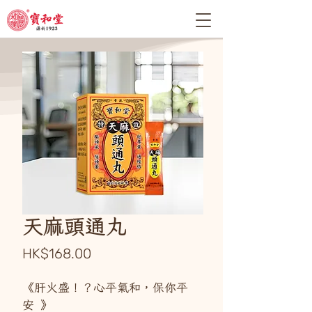
天麻頭通丸
價
HK$168.00
格
《肝火盛！？心平氣和，保你平
安 》